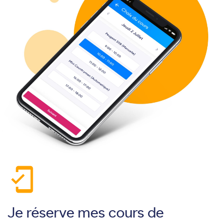
mobile_friendly
Je réserve mes cours de