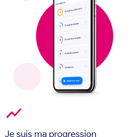
show_chart
Je suis ma progression