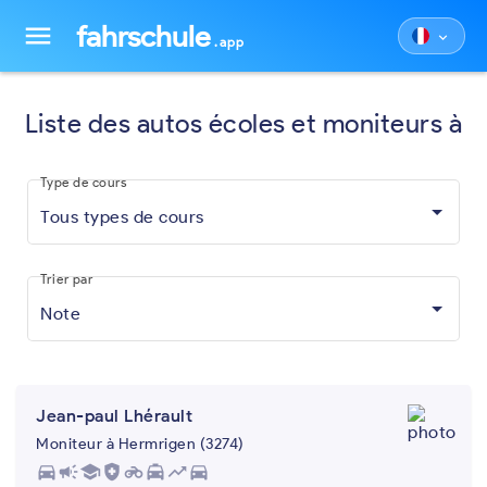
fahrschule
menu
keyboard_arrow_down
.app
Liste des autos écoles et moniteurs à
Type de cours
Tous types de cours
Trier par
Note
Jean-paul Lhérault
Moniteur à Hermrigen (3274)
directions_car
campaign
school
health_and_safety
motorcycle
local_taxi
trending_up
directions_car