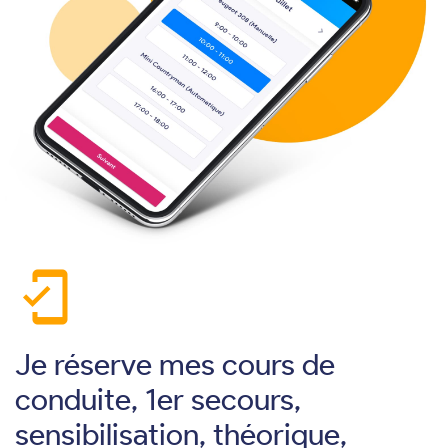
mobile_friendly
Je réserve mes cours de
conduite, 1er secours,
sensibilisation, théorique,