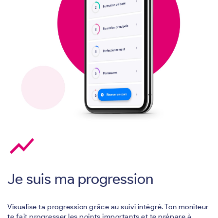
show_chart
Je suis ma progression
Visualise ta progression grâce au suivi intégré. Ton moniteur
te fait progresser les points importants et te prépare à