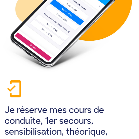
mobile_friendly
Je réserve mes cours de
conduite, 1er secours,
sensibilisation, théorique,