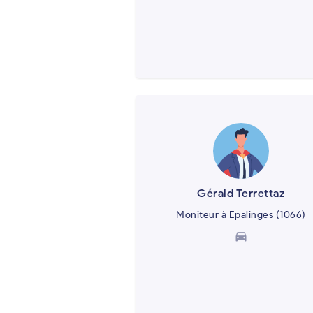
Gérald Terrettaz
Moniteur à Epalinges (1066)
directions_car