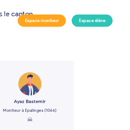
s le canton
Espace moniteur
Espace élève
e ?
Ayaz Bastemir
Moniteur à Epalinges (1066)
directions_car