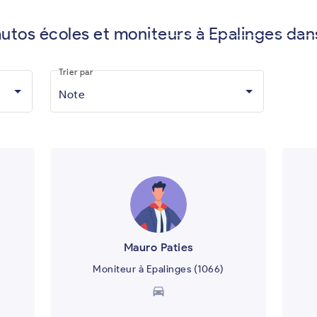
autos écoles et moniteurs à Epalinges dan
Vous êtes moniteur d'auto-écol
Trier par
Note
Mauro Paties
Moniteur à Epalinges (1066)
directions_car