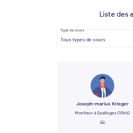
Liste des 
fahrschule
keyboard_arrow_down
.app
Type de cours
Tous types de cours
Joseph-marius Krieger
Moniteur à Epalinges (1066)
directions_car