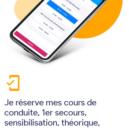
mobile_friendly
Je réserve mes cours de
conduite, 1er secours,
sensibilisation, théorique,