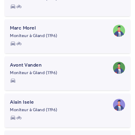
directions_car
motorcycle
Marc Morel
Moniteur à Gland (1196)
directions_car
motorcycle
Avont Vanden
Moniteur à Gland (1196)
directions_car
Alain Isele
Moniteur à Gland (1196)
directions_car
motorcycle