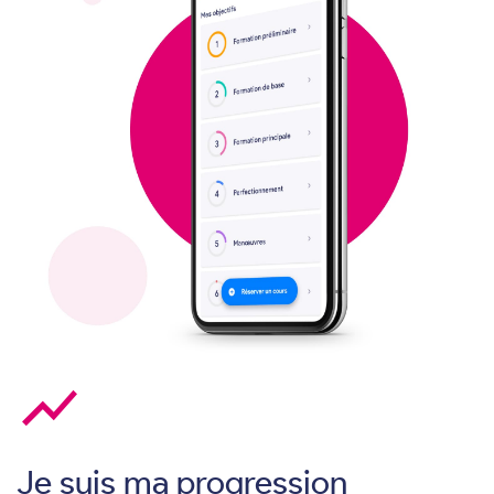
show_chart
Je suis ma progression