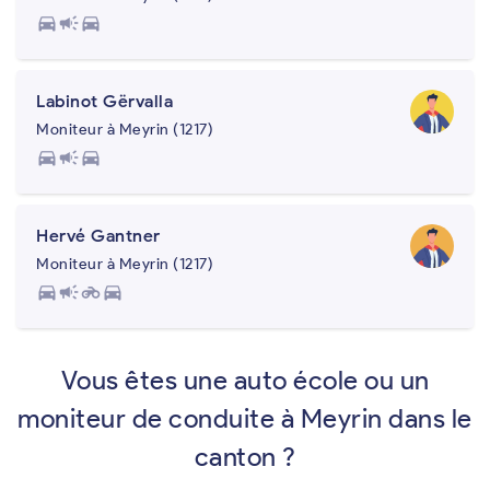
directions_car
campaign
directions_car
Labinot Gërvalla
Moniteur à Meyrin (1217)
directions_car
campaign
directions_car
Hervé Gantner
Moniteur à Meyrin (1217)
directions_car
campaign
motorcycle
directions_car
Vous êtes une auto école ou un
moniteur de conduite à Meyrin dans le
canton ?