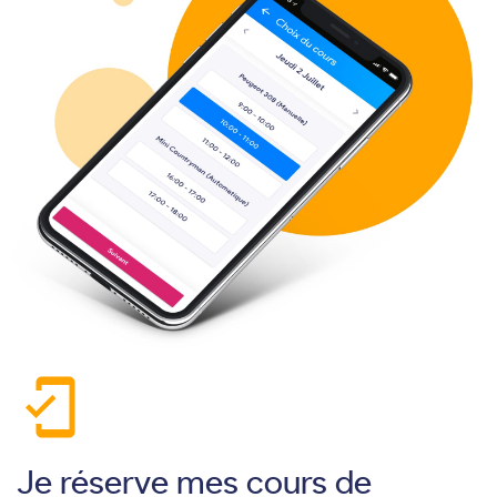
mobile_friendly
Je réserve mes cours de