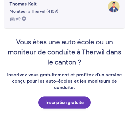
Thomas Kalt
Moniteur à Therwil (4109)
directions_car
campaign
health_and_safety
Vous êtes une auto école ou un
moniteur de conduite à Therwil dans
le canton ?
inscrivez vous gratuitement et profitez d'un service
conçu pour les auto-écoles et les moniteurs de
conduite.
Inscription gratuite