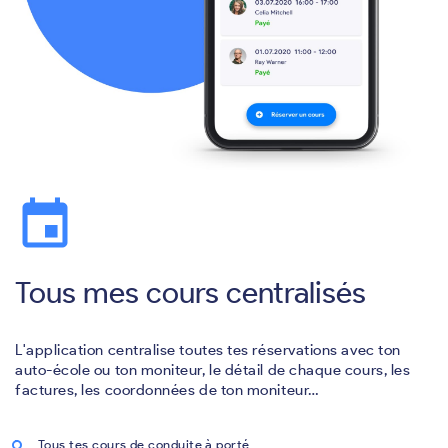
event
Tous mes cours centralisés
L'application centralise toutes tes réservations avec ton
auto-école ou ton moniteur, le détail de chaque cours, les
factures, les coordonnées de ton moniteur…
Tous tes cours de conduite à porté