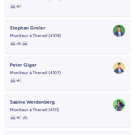
directions_car
campaign
Stephan Greier
Moniteur à Therwil (4108)
directions_car
motorcycle
directions_car
Peter Giger
Moniteur à Therwil (4107)
directions_car
campaign
Sabine Werdenberg
Moniteur à Therwil (4111)
directions_car
campaign
motorcycle