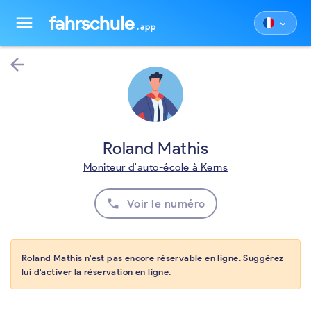
fahrschule
menu
keyboard_arrow_down
.app
arrow_back
Roland Mathis
Moniteur d'auto-école à Kerns
phone
Voir le numéro
Roland Mathis n'est pas encore réservable en ligne.
Suggérez
lui d'activer la réservation en ligne.