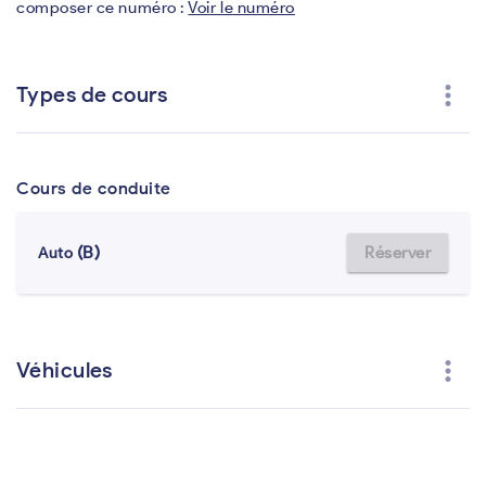
composer ce numéro :
Voir le numéro
more_vert
Types de cours
Cours de conduite
(B)
Réserver
Auto
more_vert
Véhicules