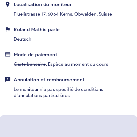
place
Localisation du moniteur
Fluelistrasse 17. 6064 Kerns, Obwalden, Suisse
flag
Roland Mathis parle
Deutsch
credit_card
Mode de paiement
Carte bancaire
,
Espèce au moment du cours
feedback
Annulation et remboursement
Le moniteur n'a pas spécifié de conditions
d'annulations particulières